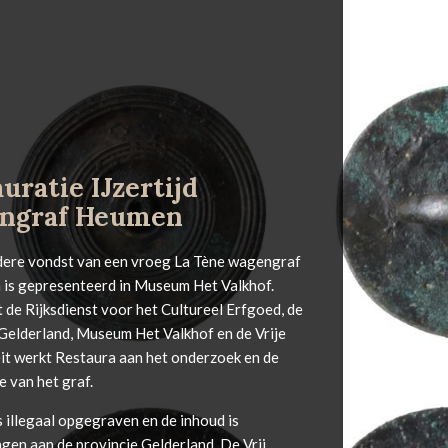
uratie IJzertijd
ngraf Heumen
dere vondst van een vroeg La Tène wagengraf
 is gepresenteerd in Museum Het Valkhof.
de Rijksdienst voor het Cultureel Erfgoed, de
 Gelderland, Museum Het Valkhof en de Vrije
eit werkt Restaura aan het onderzoek en de
e van het graf.
s illegaal opgegraven en de inhoud is
gen aan de provincie Gelderland. De Vrij