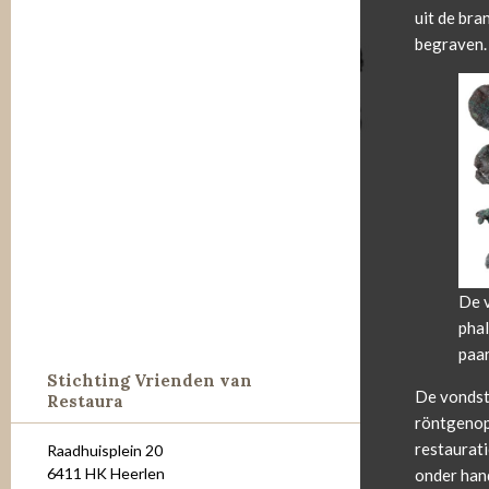
uit de bra
begraven.
De v
phal
paar
Stichting Vrienden van
De vondst
Restaura
röntgenop
restaurat
Raadhuisplein 20
6411 HK Heerlen
onder han