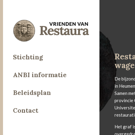
Resta
Stichting
wage
ANBI informatie
De bijzon
in Heumen
Beleidsplan
Samen met 
provincie
Universit
Contact
restaurati
Het graf i
overgedra