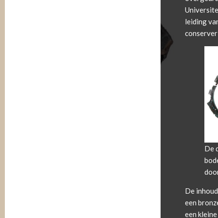
Universit
leiding v
conserveri
De d
bode
door
De inhoud 
een bronze
een kleine