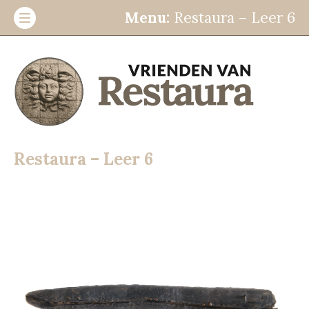
Menu:
Restaura – Leer 6
Stichting
ANBI informatie
Beleidsplan
Restaura – Leer 6
Contact