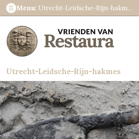
Menu:
Utrecht-Leidsche-Rijn-hakmes
Stichting
ANBI informatie
Beleidsplan
Utrecht-Leidsche-Rijn-hakmes
Contact